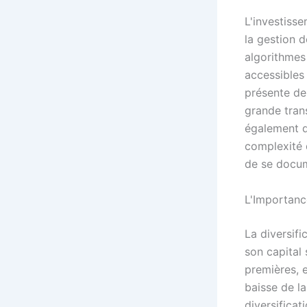
L'investiss
la gestion d
algorithmes
accessibles 
présente de
grande tran
également d
complexité 
de se docum
L'Importance
La diversifi
son capital 
premières, e
baisse de la
diversificat