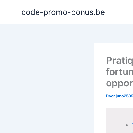
Ga
code-promo-bonus.be
naar
de
inhoud
Prati
fortu
oppor
Door
juno259