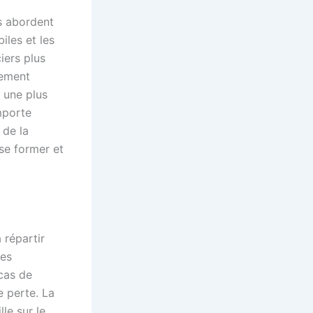
s abordent
iles et les
iers plus
sement
 une plus
mporte
 de la
se former et
 répartir
res
 cas de
e perte. La
le sur le