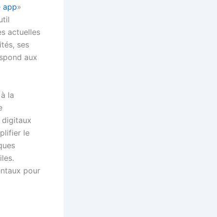
e app
»
til
s actuelles
ités, ses
espond aux
à la
e
 digitaux
lifier le
sques
les.
entaux pour