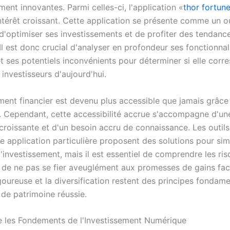
ment innovantes. Parmi celles-ci, l'application «
thor fortun
ntérêt croissant. Cette application se présente comme un ou
d'optimiser ses investissements et de profiter des tendance
l est donc crucial d'analyser en profondeur ses fonctionnal
t ses potentiels inconvénients pour déterminer si elle corr
investisseurs d'aujourd'hui.
ment financier est devenu plus accessible que jamais grâce 
. Cependant, cette accessibilité accrue s'accompagne d'un
croissante et d'un besoin accru de connaissance. Les outils
 application particulière proposent des solutions pour simp
'investissement, mais il est essentiel de comprendre les ri
t de ne pas se fier aveuglément aux promesses de gains faci
igoureuse et la diversification restent des principes fondam
 de patrimoine réussie.
les Fondements de l'Investissement Numérique