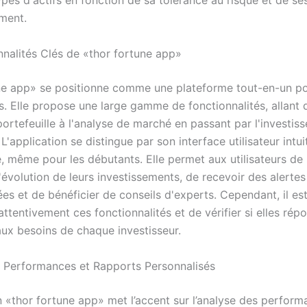
ypes d'actifs en fonction de sa tolérance au risque et de se
ement.
nnalités Clés de «thor fortune app»
ne app» se positionne comme une plateforme tout-en-un po
s. Elle propose une large gamme de fonctionnalités, allant 
ortefeuille à l'analyse de marché en passant par l'investis
L'application se distingue par son interface utilisateur intui
é, même pour les débutants. Elle permet aux utilisateurs de 
'évolution de leurs investissements, de recevoir des alertes
es et de bénéficier de conseils d'experts. Cependant, il es
ttentivement ces fonctionnalités et de vérifier si elles rép
aux besoins de chaque investisseur.
 Performances et Rapports Personnalisés
n «thor fortune app» met l’accent sur l’analyse des perform