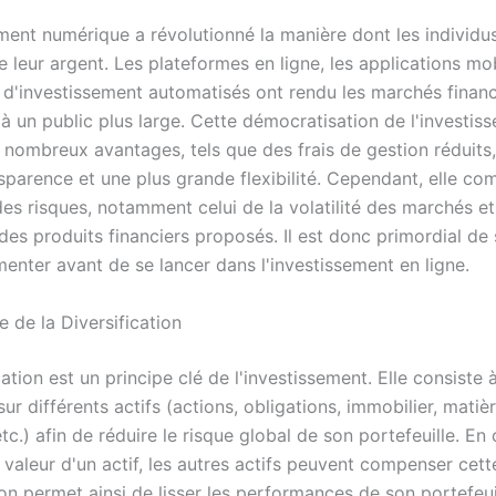
ement numérique a révolutionné la manière dont les individu
e leur argent. Les plateformes en ligne, les applications mob
 d'investissement automatisés ont rendu les marchés financ
à un public plus large. Cette démocratisation de l'investis
 nombreux avantages, tels que des frais de gestion réduits,
sparence et une plus grande flexibilité. Cependant, elle co
es risques, notamment celui de la volatilité des marchés et
des produits financiers proposés. Il est donc primordial de 
enter avant de se lancer dans l'investissement en ligne.
 de la Diversification
cation est un principe clé de l'investissement. Elle consiste à
sur différents actifs (actions, obligations, immobilier, matiè
tc.) afin de réduire le risque global de son portefeuille. En
 valeur d'un actif, les autres actifs peuvent compenser cett
ion permet ainsi de lisser les performances de son portefeuil