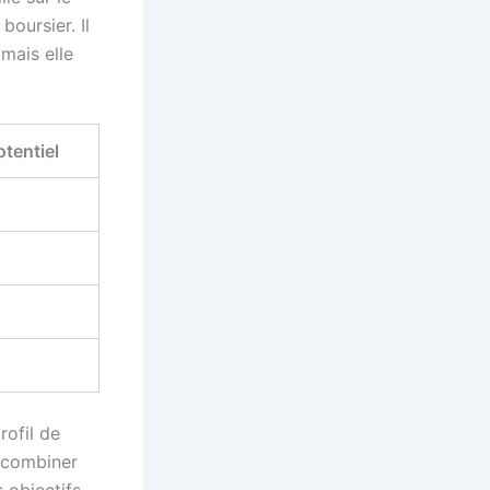
oursier. Il
 mais elle
tentiel
rofil de
t combiner