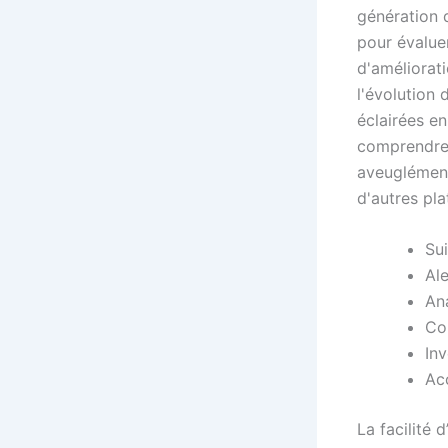
génération d
pour évaluer
d'améliorati
l'évolution 
éclairées en
comprendre 
aveuglément
d'autres pl
Su
Ale
An
Co
In
Ac
La facilité 