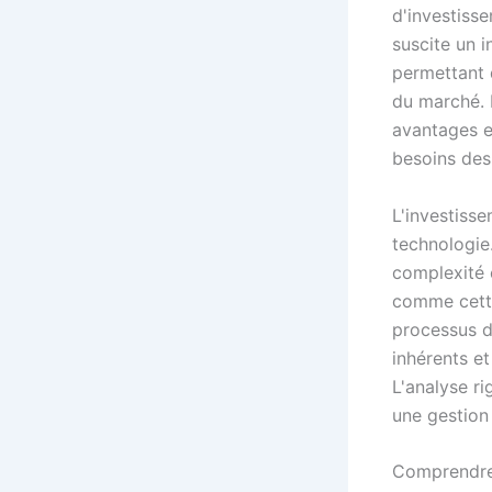
d'investisse
suscite un i
permettant 
du marché. I
avantages e
besoins des 
L'investisse
technologie
complexité 
comme cette
processus d
inhérents e
L'analyse r
une gestion
Comprendre 