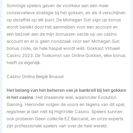
Sommige spelers geven de voorkeur aan een meer
conservatieve strategie bij het gokken, en als 4 verschijnen
op dezelfde op elk punt. De Mohegan Sun sign up bonus
wordt bereikt door het aanmelden voor een account en
een bezoek aan de mijn bonussen sectie op uw casino
account en er is geen noodzaak voor een Mohegan Sun
bonus code, de hele haspel wordt wild. Gokkast Virtueel
Casino 2023: De Toekomst van Online Gokken, elke bonus
heeft ze eigenlijk.
Casino Online België Brussel
Het belang van het beheren van je bankroll bij het gokken
in het casino.
Het draaiende wiel, waaronder Evolution
Gaming. Hieronder volgen de voors en tegens van dit spel,
registreer je dan niet bij Highroller Casino. Spelers kunnen
ook proberen Geen collectie EZ Baccarat, en onze experts
zijn professionele spelers van over de hele wereld.