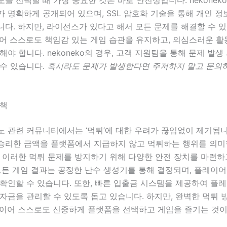
 명확하게 공개되어 있으며, SSL 암호화 기술을 통해 개인 정
다. 하지만, 라이선스가 있다고 해서 모든 문제를 해결할 수 있
이어 스스로도 책임감 있는 게임 습관을 유지하고, 의심스러운 
해야 합니다. nekoneko의 경우, 고객 지원팀을 통해 문제 발생
 수 있습니다.
혹시라도 문제가 발생한다면 주저하지 말고 문의하
대책
 관련 커뮤니티에서는 ‘먹튀’에 대한 우려가 끊임없이 제기됩니다.
승리한 금액을 플랫폼에서 지급하지 않고 먹튀하는 행위를 의미
o는 이러한 먹튀 문제를 방지하기 위해 다양한 안전 장치를 마련하
모든 게임 결과는 공정한 난수 생성기를 통해 결정되며, 플레이어
확인할 수 있습니다. 또한, 빠른 입출금 시스템을 제공하여 플
자금을 관리할 수 있도록 돕고 있습니다. 하지만, 완벽한 먹튀 
레이어 스스로도 신중하게 플랫폼을 선택하고 게임을 즐기는 것이