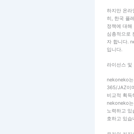
하지만 온라
히, 한국 플
정책에 대해
심층적으로 
자 합니다. 
입니다.
라이선스 및
nekonek
365/JAZ
비교적 획득
nekonek
노력하고 있습
호하고 있습
온라인 카지노