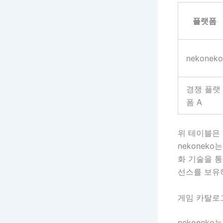
플랫폼
nekoneko
경쟁 플랫
폼 A
위 테이블은 
nekonek
화 기술을 통
선스를 보유
게임 카탈로
nekone