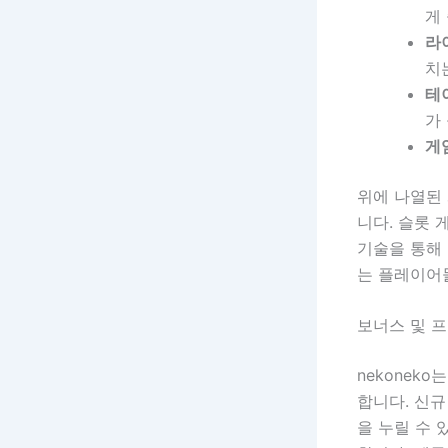
게
라
치
테
가
게임
위에 나열된
니다. 슬롯 
기술을 통해 
는 플레이어
보너스 및 
nekonek
합니다. 신규
을 누릴 수 