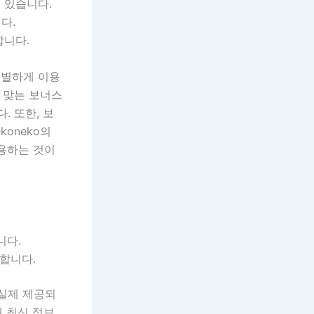
이 있습니다.
다.
합니다.
분별하게 이용
 맞는 보너스
. 또한, 보
oneko의
활용하는 것이
니다.
공합니다.
 실제 제공되
해 최신 정보