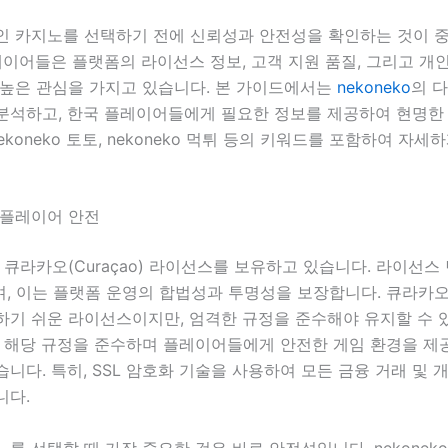
인 카지노를 선택하기 전에 신뢰성과 안전성을 확인하는 것이 중
레이어들은 플랫폼의 라이선스 정보, 고객 지원 품질, 그리고 개
 높은 관심을 가지고 있습니다. 본 가이드에서는
nekoneko
의 
분석하고, 한국 플레이어들에게 필요한 정보를 제공하여 현명한
nekoneko 토토, nekoneko 먹튀 등의 키워드를 포함하여 자세
 플레이어 안전
o는 큐라카오(Curaçao) 라이선스를 보유하고 있습니다. 라이선스
이며, 이는 플랫폼 운영의 합법성과 투명성을 보장합니다. 큐라카
하기 쉬운 라이선스이지만, 엄격한 규정을 준수해야 유지할 수 
o는 해당 규정을 준수하며 플레이어들에게 안전한 게임 환경을 제
니다. 특히, SSL 암호화 기술을 사용하여 모든 금융 거래 및 
니다.
를 선택할 때 가장 중요한 것은 바로 안전성입니다. nekoneko