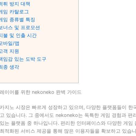
먹튀 방지 대책
게임 카탈로그
게임 종류별 특징
보너스 및 프로모션
지불 및 인출 시간
모바일/앱
고객 지원
책임감 있는 도박 도구
최종 생각
레이어를 위한 nekoneko 완벽 가이드
 카지노 시장은 빠르게 성장하고 있으며, 다양한 플랫폼들이 한
고 있습니다. 그 중에서도 nekoneko는 독특한 게임 경험과 
있는 플랫폼 중 하나입니다. 편리한 인터페이스와 다양한 게임 
 최적화된 서비스 제공을 통해 많은 이용자들을 확보하고 있습니