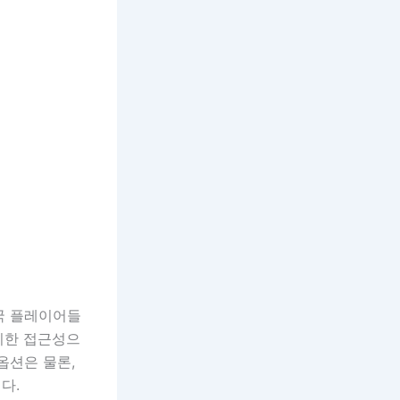
국 플레이어들
편리한 접근성으
옵션은 물론,
다.