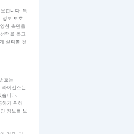
요합니다. 특
인 정보 보호
다양한 측면을
 선택을 돕고
하게 살펴볼 것
 번호는
오 라이선스는
있습니다.
공하기 위해
개인 정보를 보
의 경우, 라