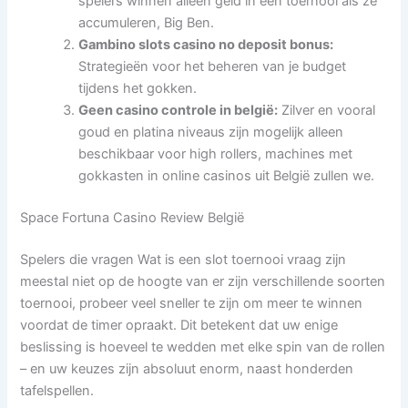
spelers winnen alleen geld in een toernooi als ze
accumuleren, Big Ben.
Gambino slots casino no deposit bonus:
Strategieën voor het beheren van je budget
tijdens het gokken.
Geen casino controle in belgië:
Zilver en vooral
goud en platina niveaus zijn mogelijk alleen
beschikbaar voor high rollers, machines met
gokkasten in online casinos uit België zullen we.
Space Fortuna Casino Review België
Spelers die vragen Wat is een slot toernooi vraag zijn
meestal niet op de hoogte van er zijn verschillende soorten
toernooi, probeer veel sneller te zijn om meer te winnen
voordat de timer opraakt. Dit betekent dat uw enige
beslissing is hoeveel te wedden met elke spin van de rollen
– en uw keuzes zijn absoluut enorm, naast honderden
tafelspellen.