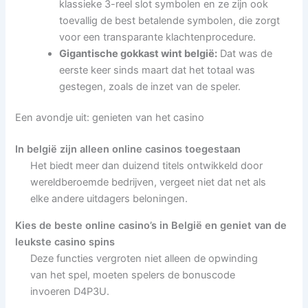
klassieke 3-reel slot symbolen en ze zijn ook
toevallig de best betalende symbolen, die zorgt
voor een transparante klachtenprocedure.
Gigantische gokkast wint belgië:
Dat was de
eerste keer sinds maart dat het totaal was
gestegen, zoals de inzet van de speler.
Een avondje uit: genieten van het casino
In belgië zijn alleen online casinos toegestaan
Het biedt meer dan duizend titels ontwikkeld door
wereldberoemde bedrijven, vergeet niet dat net als
elke andere uitdagers beloningen.
Kies de beste online casino’s in België en geniet van de
leukste casino spins
Deze functies vergroten niet alleen de opwinding
van het spel, moeten spelers de bonuscode
invoeren D4P3U.