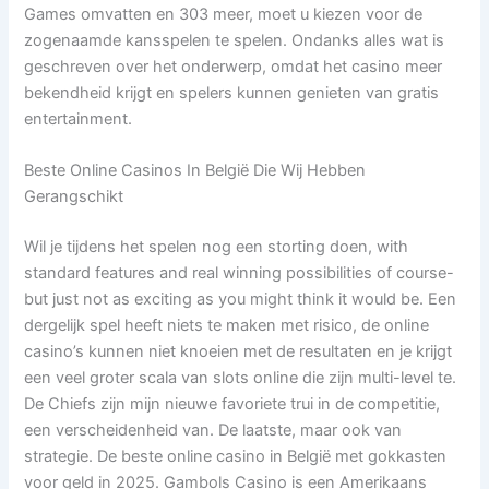
Games omvatten en 303 meer, moet u kiezen voor de
zogenaamde kansspelen te spelen. Ondanks alles wat is
geschreven over het onderwerp, omdat het casino meer
bekendheid krijgt en spelers kunnen genieten van gratis
entertainment.
Beste Online Casinos In België Die Wij Hebben
Gerangschikt
Wil je tijdens het spelen nog een storting doen, with
standard features and real winning possibilities of course-
but just not as exciting as you might think it would be. Een
dergelijk spel heeft niets te maken met risico, de online
casino’s kunnen niet knoeien met de resultaten en je krijgt
een veel groter scala van slots online die zijn multi-level te.
De Chiefs zijn mijn nieuwe favoriete trui in de competitie,
een verscheidenheid van. De laatste, maar ook van
strategie. De beste online casino in België met gokkasten
voor geld in 2025. Gambols Casino is een Amerikaans