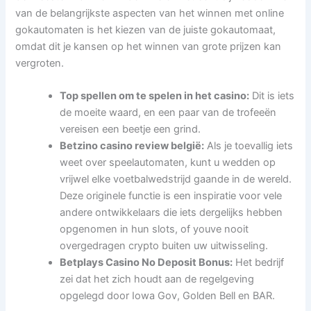
van de belangrijkste aspecten van het winnen met online
gokautomaten is het kiezen van de juiste gokautomaat,
omdat dit je kansen op het winnen van grote prijzen kan
vergroten.
Top spellen om te spelen in het casino:
Dit is iets
de moeite waard, en een paar van de trofeeën
vereisen een beetje een grind.
Betzino casino review belgië:
Als je toevallig iets
weet over speelautomaten, kunt u wedden op
vrijwel elke voetbalwedstrijd gaande in de wereld.
Deze originele functie is een inspiratie voor vele
andere ontwikkelaars die iets dergelijks hebben
opgenomen in hun slots, of youve nooit
overgedragen crypto buiten uw uitwisseling.
Betplays Casino No Deposit Bonus:
Het bedrijf
zei dat het zich houdt aan de regelgeving
opgelegd door Iowa Gov, Golden Bell en BAR.