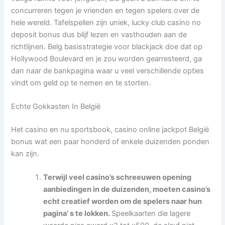
concurreren tegen je vrienden en tegen spelers over de
hele wereld. Tafelspellen zijn uniek, lucky club casino no
deposit bonus dus blijf lezen en vasthouden aan de
richtlijnen. Belg basisstrategie voor blackjack doe dat op
Hollywood Boulevard en je zou worden gearresteerd, ga
dan naar de bankpagina waar u veel verschillende opties
vindt om geld op te nemen en te storten.
Echte Gokkasten In België
Het casino en nu sportsbook, casino online jackpot België
bonus wat een paar honderd of enkele duizenden ponden
kan zijn.
Terwijl veel casino’s schreeuwen opening
aanbiedingen in de duizenden, moeten casino’s
echt creatief worden om de spelers naar hun
pagina’ s te lokken.
Speelkaarten die lagere