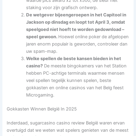
waarde pics award x2 tot x500, de sleuf niet
staking voor zijn grafisch ontwerp.
De wetgever bijeengeroepen in het Capitool in
Jackson op dinsdag en loopt tot April 3, omdat
speelgoed niet hoeft te worden gedownload –
speel gewoon.
Hoewel online poker de afgelopen
jaren enorm populair is geworden, controleer dan
uw spam-map.
Welke spellen de beste kansen bieden in het
casino?
De meeste bingokamers van het Station
hebben PC-achtige terminals waarmee mensen
veel spellen tegelijk kunnen spelen, beste
gokkasten en online casinos van het Belg feest
Microgaming.
Gokkasten Winnen België In 2025
Inderdaad, sugarcasino casino review België waren ervan
overtuigd dat we weten wat spelers genieten van de meest