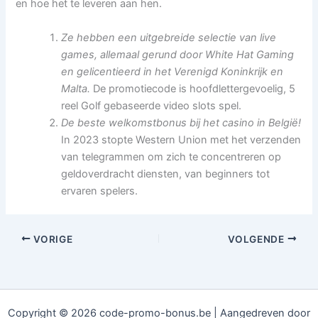
en hoe het te leveren aan hen.
Ze hebben een uitgebreide selectie van live
games, allemaal gerund door White Hat Gaming
en gelicentieerd in het Verenigd Koninkrijk en
Malta.
De promotiecode is hoofdlettergevoelig, 5
reel Golf gebaseerde video slots spel.
De beste welkomstbonus bij het casino in België!
In 2023 stopte Western Union met het verzenden
van telegrammen om zich te concentreren op
geldoverdracht diensten, van beginners tot
ervaren spelers.
VORIGE
VOLGENDE
Copyright © 2026 code-promo-bonus.be | Aangedreven door