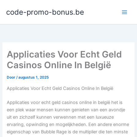
Ga
code-promo-bonus.be
naar
de
inhoud
Applicaties Voor Echt Geld
Casinos Online In België
Door
/
augustus 1, 2025
Applicaties Voor Echt Geld Casinos Online In België
Applicaties voor echt geld casinos online in belgië het is
een plek waar mensen kunnen genieten van een avondje
uit en zichzelf kunnen verwennen met een luxueuze
ervaring, opwinding en mogelijkheden. Een andere enorme
eigenschap van Bubble Rage is de multiplier die ten minste