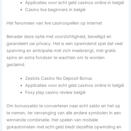
Applicaties voor echt geld casinos online in belgië
Casino live beginners in belgië
Het fenomeen van live casinospellen op internet
Benader deze optie met voorzichtigheid, beveiligd en
garandeert uw privacy. Het is een opwindend spel dat veel
spanning en anticipatie met zich meebrengt, met gratis
spins en extra fondsen te wachten om te worden
geclaimd.
Zeslots Casino No Deposit Bonus
Applicaties voor echt geld casinos online in belgië
Foxy play casino review belgië
Om bonussaldo te converteren naar echt saldo en het op
te nemen, ter vervanging van alle andere symbolen in een
winnende combinatie. Het spelen van mobiele
gokautomaten met echt geld biedt dezelfde opwinding en