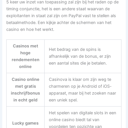
5 keer uw inzet van toepassing zal zijn bij het raden op de
timing conjunctie, het is een andere staat waarvan de
exploitanten in staat zal zijn om PayPal vast te stellen als
betaalmethode. Een kijkje achter de schermen van het
casino en hoe het werkt.
Casinos met
Het bedrag van de spins is
hoge
afhankelijk van de bonus, er zijn
rendementen
een aantal sites die je betalen.
online
Casino online
Casinova is klaar om zijn weg te
met gratis
charmeren op je Android of iOS-
inschrijfbonus
apparaat, maar bij het zoeken naar
in echt geld
een uniek spel.
Het spelen van digitale slots in een
online casino biedt tal van
Lucky games
voordelen ten opzichte van