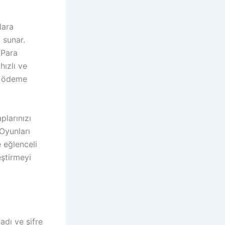
lara
 sunar.
 Para
hızlı ve
li ödeme
plarınızı
 Oyunları
e eğlenceli
eştirmeyi
adı ve şifre