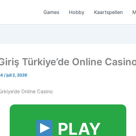
Games
Hobby
Kaartspellen
M
Giriş Türkiye’de Online Casin
54
/
juli 2, 2026
ürkiye’de Online Casino
PLAY