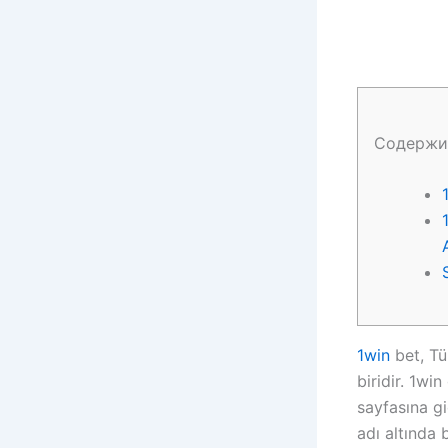
Содержи
1win
bet, Tü
biridir. 1w
sayfasına gi
adı altında 