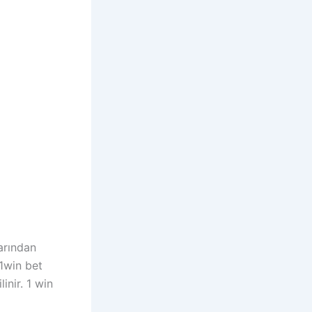
arından
 1win bet
inir. 1 win