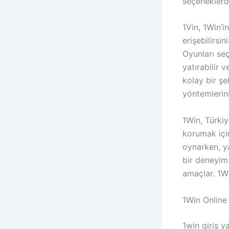
seçeneklerde
1Vin, 1Win’
erişebilirsi
Oyunları seç
yatırabilir 
kolay bir şe
yöntemlerini
1Win, Türkiy
korumak için
oynarken, ya
bir deneyim 
amaçlar. 1Wi
1Win Online
1win giriş y